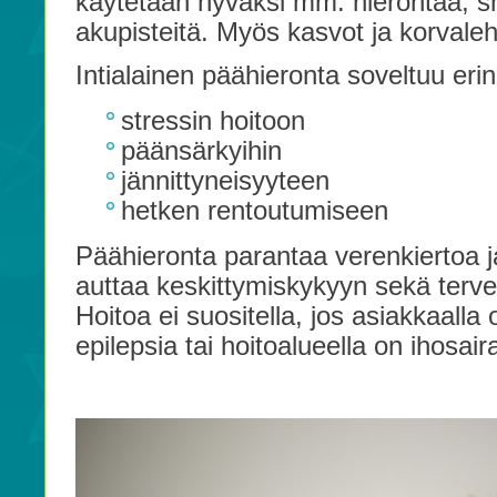
käytetään hyväksi mm. hierontaa, s
akupisteitä. Myös kasvot ja korvaleh
Intialainen päähieronta soveltuu er
stressin hoitoon
päänsärkyihin
jännittyneisyyteen
hetken rentoutumiseen
Päähieronta parantaa verenkiertoa 
auttaa keskittymiskykyyn sekä terve
Hoitoa ei suositella, jos asiakkaalla 
epilepsia tai hoitoalueella on ihosai