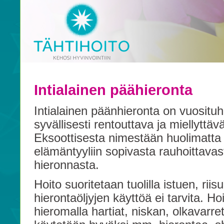
Intialainen päähieronta
Intialainen päänhieronta on vuositu
syvällisesti rentouttava ja miellyttä
Eksoottisesta nimestään huolimatta
elämäntyyliin sopivasta rauhoittavas
hieronnasta.
Hoito suoritetaan tuolilla istuen, riis
hierontaöljyjen käyttöä ei tarvita. Hoi
hieromalla hartiat, niskan, olkavarr