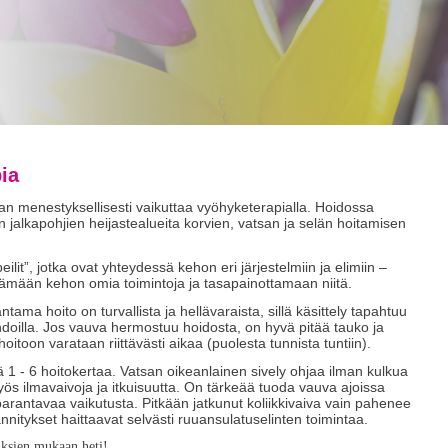
ia
aan menestyksellisesti vaikuttaa vyöhyketerapialla. Hoidossa
n jalkapohjien heijastealueita korvien, vatsan ja selän hoitamisen
eilit”, jotka ovat yhteydessä kehon eri järjestelmiin ja elimiin –
ämään kehon omia toimintoja ja tasapainottamaan niitä.
ama hoito on turvallista ja hellävaraista, sillä käsittely tapahtuu
hdoilla. Jos vauva hermostuu hoidosta, on hyvä pitää tauko ja
oitoon varataan riittävästi aikaa (puolesta tunnista tuntiin).
ä 1 - 6 hoitokertaa. Vatsan oikeanlainen sively ohjaa ilman kulkua
yös ilmavaivoja ja itkuisuutta. On tärkeää tuoda vauva ajoissa
rantavaa vaikutusta. Pitkään jatkunut koliikkivaiva vain pahenee
ännitykset haittaavat selvästi ruuansulatuselinten toimintaa.
uksien mukaan heti!