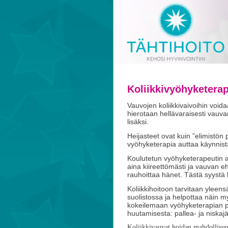
Koliikkivyöhyketerap
Vauvojen koliikkivaivoihin void
hierotaan hellävaraisesti vauva
lisäksi.
Heijasteet ovat kuin ”elimistön p
vyöhyketerapia auttaa käynnist
Koulutetun vyöhyketerapeutin ant
aina kiireettömästi ja vauvan e
rauhoittaa hänet. Tästä syystä h
Koliikkihoitoon tarvitaan yleens
suolistossa ja helpottaa näin m
kokeilemaan vyöhyketerapian pa
huutamisesta: pallea- ja niskaj
Koliikkivauvat hoidan mahdollisu