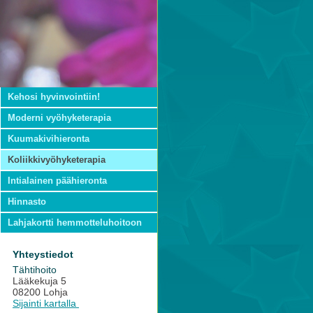
Kehosi hyvinvointiin!
Moderni vyöhyketerapia
Kuumakivihieronta
Koliikkivyöhyketerapia
Intialainen päähieronta
Hinnasto
Lahjakortti hemmotteluhoitoon
Yhteystiedot
Tähtihoito
Lääkekuja 5
08200 Lohja
Sijainti kartalla