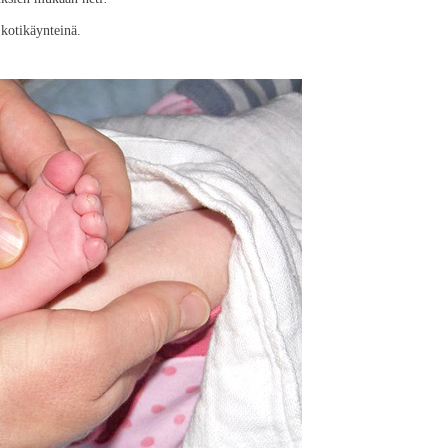
 kotikäynteinä.