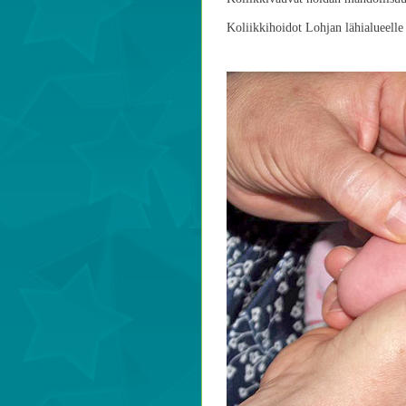
Koliikkihoidot Lohjan lähialueelle