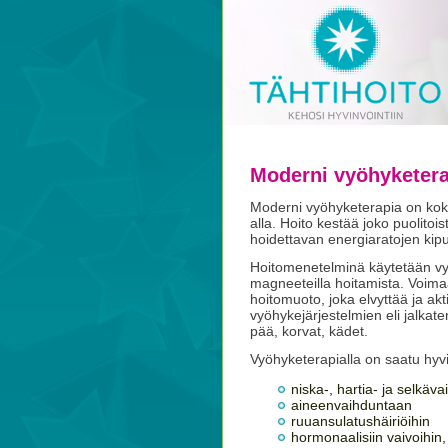
Moderni vyöhyketera
Moderni vyöhyketerapia on kok
alla. Hoito kestää joko puolitoi
hoidettavan energiaratojen kipu
Hoitomenetelminä käytetään vyö
magneeteilla hoitamista. Voima
hoitomuoto, joka elvyttää ja ak
vyöhykejärjestelmien eli jalka
pää, korvat, kädet.
Vyöhyketerapialla on saatu hyv
niska-, hartia- ja selkäv
aineenvaihduntaan
ruuansulatushäiriöihin
hormonaalisiin vaivoihin