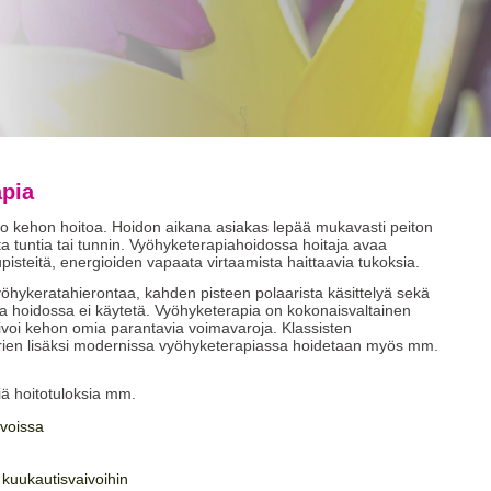
pia
o kehon hoitoa. Hoidon aikana asiakas lepää mukavasti peiton
sta tuntia tai tunnin. Vyöhyketerapiahoidossa hoitaja avaa
pisteitä, energioiden vapaata virtaamista haittaavia tukoksia.
hykeratahierontaa, kahden pisteen polaarista käsittelyä sekä
a hoidossa ei käytetä. Vyöhyketerapia on kokonaisvaltainen
tivoi kehon omia parantavia voimavaroja. Klassisten
terien lisäksi modernissa vyöhyketerapiassa hoidetaan myös mm.
iä hoitotuloksia mm.
aivoissa
, kuukautisvaivoihin