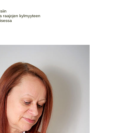
isiin
ja raajojen kylmyyteen
misessa