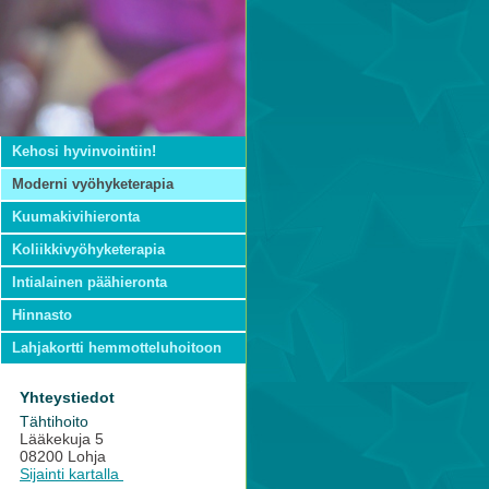
Kehosi hyvinvointiin!
Moderni vyöhyketerapia
Kuumakivihieronta
Koliikkivyöhyketerapia
Intialainen päähieronta
Hinnasto
Lahjakortti hemmotteluhoitoon
Yhteystiedot
Tähtihoito
Lääkekuja 5
08200 Lohja
Sijainti kartalla