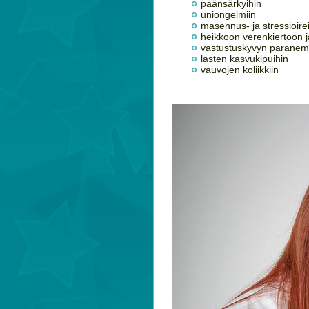
päänsärkyihin
uniongelmiin
masennus- ja stressioire
heikkoon verenkiertoon 
vastustuskyvyn parane
lasten kasvukipuihin
vauvojen koliikkiin